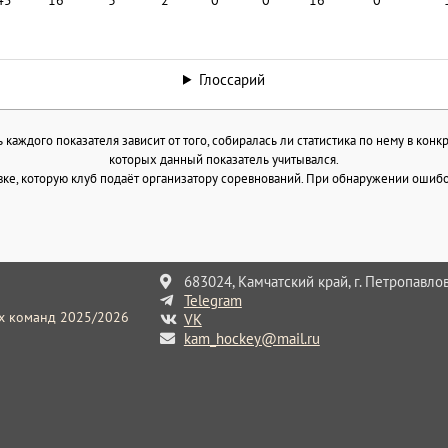
Глоссарий
каждого показателя зависит от того, собиралась ли статистика по нему в конк
которых данный показатель учитывался.
ке, которую клуб подаёт организатору соревнований. При обнаружении ошибок
683024, Камчатский край, г. Петропавлов
Telegram
их команд 2025/2026
VK
kam_hockey@mail.ru