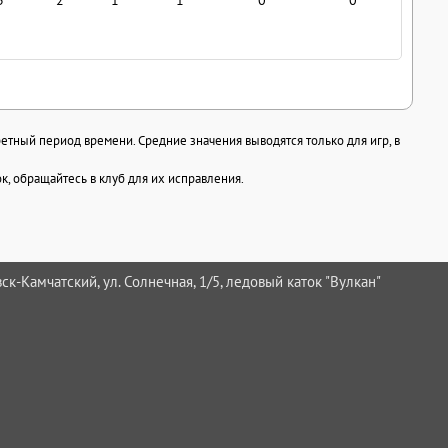
ретный период времени. Средние значения выводятся только для игр, в
, обращайтесь в клуб для их исправления.
ск-Камчатский, ул. Солнечная, 1/5, ледовый каток "Вулкан"