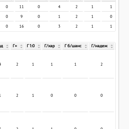
0
11
0
4
2
1
1
0
9
0
1
2
1
0
0
16
0
3
2
1
1
ид
Г=
Г 1:0
Г/хар
Г б/шанс
Г/надеж
Г/пв
4
2
1
1
1
2
0
1
2
1
0
0
0
0
3
2
1
1
0
0
0