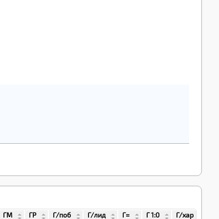
ГМ
ГР
Г/поб
Г/лид
Г=
Г 1:0
Г/хар
Г 