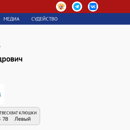
МЕДИА
СУДЕЙСТВО
в
дрович
1
Т
ВЕС
ХВАТ КЛЮШКИ
5
78
Левый