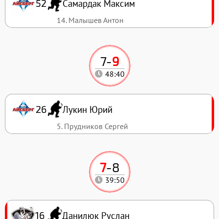
Самардак Максим
52
14. Малышев Антон
7
-
9
48:40
Лукин Юрий
26
5. Прудников Сергей
7
-
8
39:50
Данилюк Руслан
16