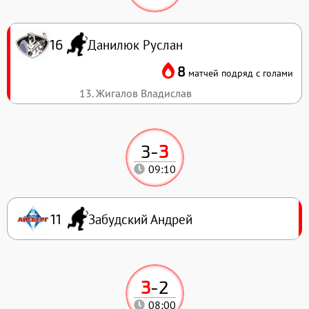
Данилюк Руслан
16
8
матчей подряд с голами
13. Жигалов Владислав
3
-
3
09:10
Забудский Андрей
11
3
-
2
08:00