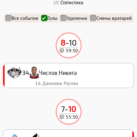
Статистика
Все события
Голы
Удаления
Смены вратарей
8
-
10
59:30
Числов Никита
34
16. Данилюк Руслан
7
-
10
55:30