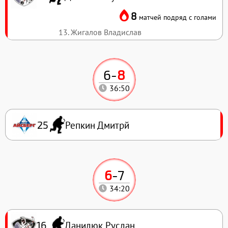
8
матчей подряд с голами
13. Жигалов Владислав
6
-
8
36:50
Репкин Дмитрй
25
6
-
7
34:20
Данилюк Руслан
16