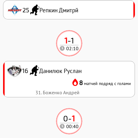
Репкин Дмитрй
25
1
-
1
02:10
Данилюк Руслан
16
8
матчей подряд с голами
31. Боженко Андрей
0
-
1
00:40