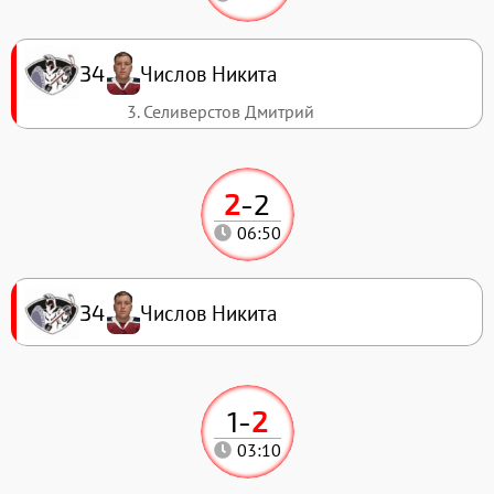
Числов Никита
34
3. Селиверстов Дмитрий
2
-
2
06:50
Числов Никита
34
1
-
2
03:10