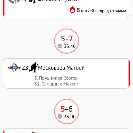
8
матчей подряд с голами
5
-
7
33:40
Московцев Матвей
23
5. Прудников Сергей
52. Самардак Максим
5
-
6
33:00