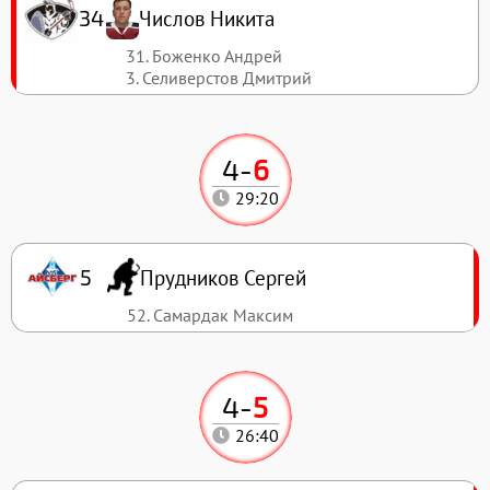
Числов Никита
34
31. Боженко Андрей
3. Селиверстов Дмитрий
4
-
6
29:20
Прудников Сергей
5
52. Самардак Максим
4
-
5
26:40