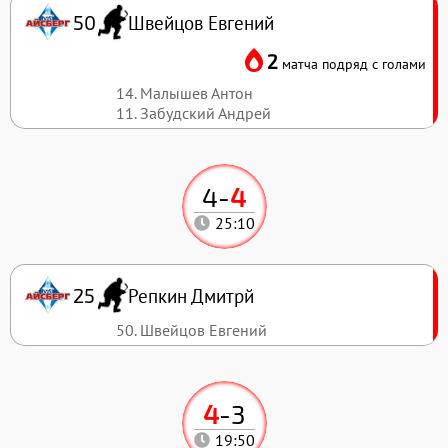
Швейцов Евгений
50
2
матча подряд с голами
14. Малышев Антон
11. Забудский Андрей
4
-
4
25:10
Репкин Дмитрй
25
50. Швейцов Евгений
4
-
3
19:50