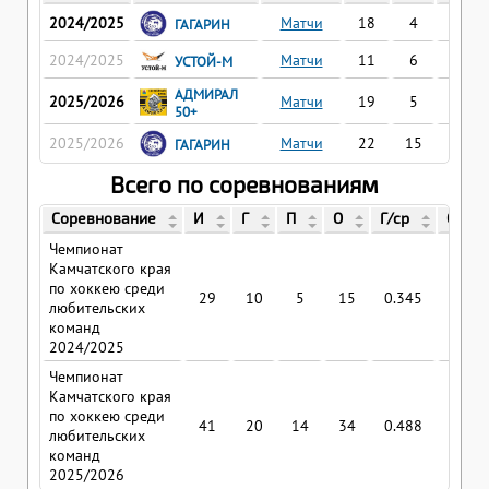
2024/2025
Матчи
18
4
2
ГАГАРИН
2024/2025
Матчи
11
6
3
УСТОЙ-М
АДМИРАЛ
2025/2026
Матчи
19
5
7
50+
2025/2026
Матчи
22
15
7
ГАГАРИН
Всего по соревнованиям
Соревнование
И
Г
П
О
Г/ср
О/ср
Чемпионат
Камчатского края
по хоккею среди
29
10
5
15
0.345
0.51
любительских
команд
2024/2025
Чемпионат
Камчатского края
по хоккею среди
41
20
14
34
0.488
0.82
любительских
команд
2025/2026