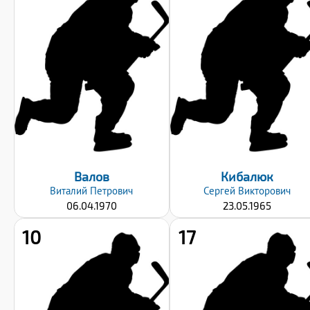
Рост:
Рост:
180
175
Вес:
Вес:
100
95
Хват клюшки:
Хват клюшки:
Левый
Левый
Дата заявки:
Дата заявки:
23.09.2024
23.09.2024
Валов
Кибалюк
Виталий
Петрович
Сергей
Викторович
06.04.1970
23.05.1965
10
17
Рост:
Рост:
181
175
Вес:
Вес: