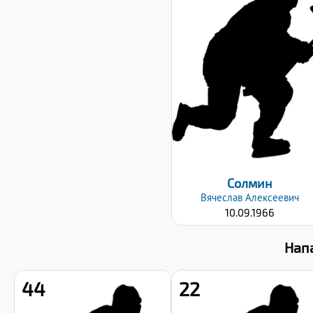
Рост:
178
Вес:
95
Хват клюшки:
Левый
Дата заявки:
23.09.2024
Солмин
Вячеслав
Алексеевич
10.09.1966
Нап
44
22