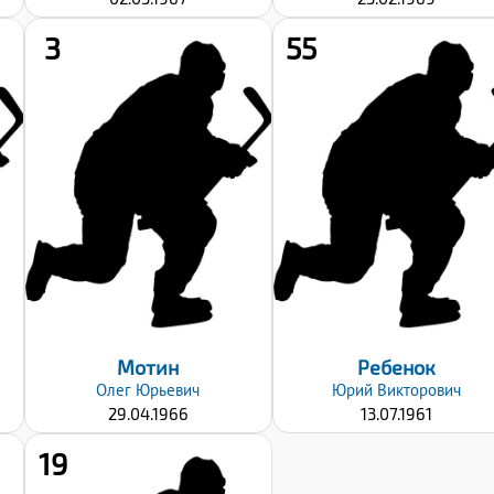
3
55
Рост:
Рост:
175
177
Вес:
Вес:
81
85
Хват клюшки:
Хват клюшки:
Левый
Левый
Дата заявки:
Дата заявки:
15.10.2024
23.09.2024
Мотин
Ребенок
Олег
Юрьевич
Юрий
Викторович
29.04.1966
13.07.1961
19