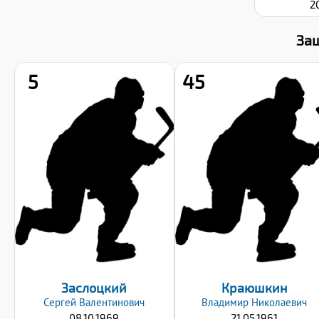
2
За
5
45
Рост:
Рост:
178
180
Вес:
Вес:
90
90
Хват клюшки:
Хват клюшки:
Левый
Левый
Дата заявки:
Дата заявки:
23.09.2024
23.09.2024
Заслоцкий
Краюшкин
Сергей
Валентинович
Владимир
Николаевич
08.10.1969
21.05.1961