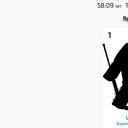
58.09
лет
В
1
Хв
Да
1
Вади