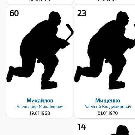
60
23
Рост:
Рост:
177
180
Вес:
Вес:
90
100
Хват клюшки:
Хват клюшки:
Левый
Левый
Дата заявки:
Дата заявки:
23.09.2024
23.09.2024
Михайлов
Мищенко
Александр
Михайлович
Алексей
Владимирович
19.01.1968
01.01.1970
14