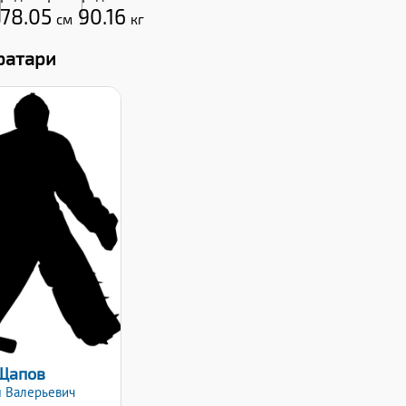
178.05
90.16
см
кг
ратари
Рост:
175
Вес:
73
ат клюшки:
Левый
та заявки:
5.10.2024
Щапов
м
Валерьевич