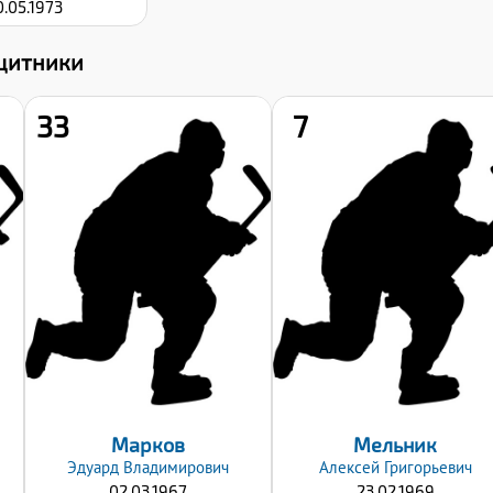
0.05.1973
щитники
33
7
Рост:
Рост:
178
180
Вес:
Вес:
90
90
Хват клюшки:
Хват клюшки:
Левый
Левый
Дата заявки:
Дата заявки:
23.09.2024
23.09.2024
Марков
Мельник
Эдуард
Владимирович
Алексей
Григорьевич
02.03.1967
23.02.1969