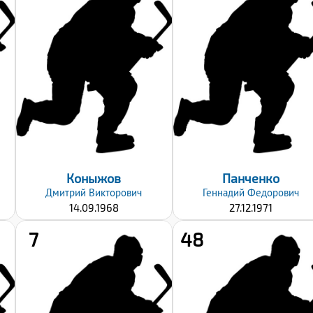
Рост:
Рост:
178
180
Вес:
Вес:
90
98
Хват клюшки:
Хват клюшки:
Правый
Правый
Дата заявки:
Дата заявки:
23.09.2024
23.09.2024
Коныжов
Панченко
Дмитрий
Викторович
Геннадий
Федорович
14.09.1968
27.12.1971
7
48
Рост:
Рост:
187
172
Вес:
Вес: