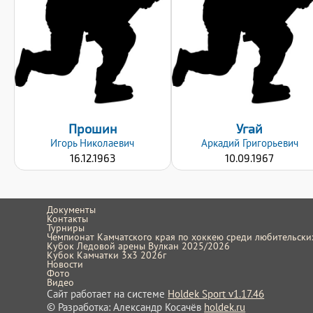
85
90
Хват клюшки:
Хват клюшки:
Правый
Левый
Дата заявки:
Дата заявки:
23.09.2024
23.09.2024
Прошин
Угай
Игорь
Николаевич
Аркадий
Григорьевич
16.12.1963
10.09.1967
Документы
Контакты
Турниры
Чемпионат Камчатского края по хоккею среди любительск
Кубок Ледовой арены Вулкан 2025/2026
Кубок Камчатки 3x3 2026г
Новости
Фото
Видео
Сайт работает на системе
Holdek Sport v1.17.46
© Разработка: Александр Косачёв
holdek.ru