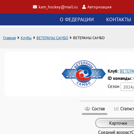
kam_hockey@mail.ru
Авторизация
О ФЕДЕРАЦИИ
КОНТАКТЫ
Главная
Клубы
ВЕТЕРАНЫ САМБО
ВЕТЕРАНЫ САМБО
Клуб:
ВЕТЕР
ID команды:
Сезон
2024/
Состав
Статис
Карточки
Средний возраст
С