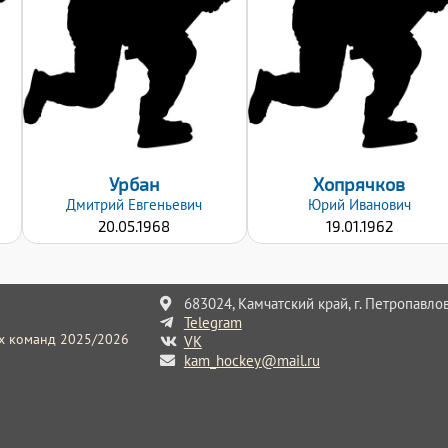
100
88
Хват клюшки:
Хват клюшки:
Левый
Левый
Дата заявки:
Дата заявки:
23.09.2024
23.09.2024
Урбан
Хопрячков
Дмитрий
Евгеньевич
Юрий
Иванович
20.05.1968
19.01.1962
683024, Камчатский край, г. Петропавлов
Telegram
их команд 2025/2026
VK
kam_hockey@mail.ru