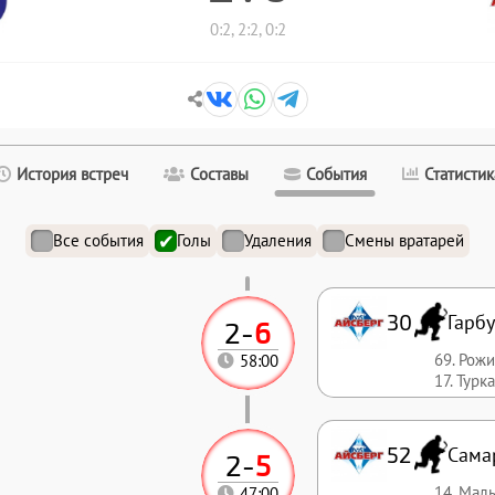
0:2, 2:2, 0:2
История встреч
Составы
События
Статистик
Все события
Голы
Удаления
Смены вратарей
30
Гарбу
2
-
6
69. Рож
58:00
17. Турк
52
Сама
2
-
5
14. Мал
47:00