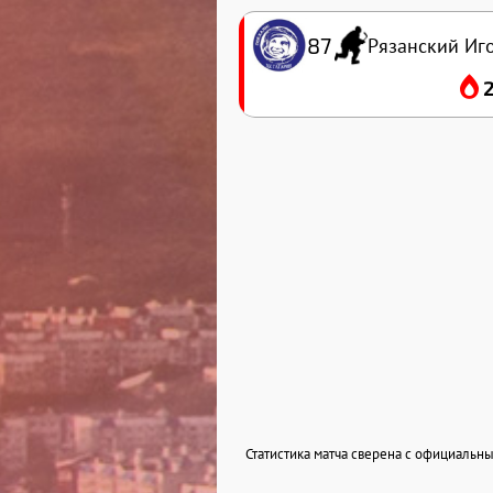
87
Рязанский Иг
Статистика матча сверена с официаль