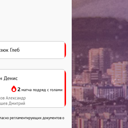
зюк Глеб
н Денис
2
матча подряд с голами
ков Александр
ышев Дмитрий
гласно регламентирующих документов о