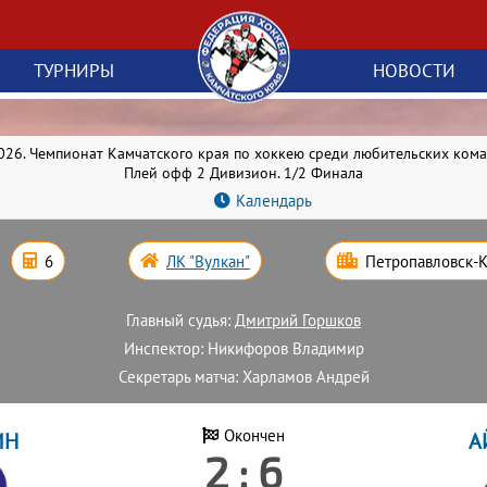
ТУРНИРЫ
НОВОСТИ
026. Чемпионат Камчатского края по хоккею среди любительских ком
Плей офф 2 Дивизион. 1/2 Финала
Календарь
6
ЛК "Вулкан"
Петропавловск-
Главный судья:
Дмитрий Горшков
Инспектор: Никифоров Владимир
Секретарь матча: Харламов Андрей
ИН
Окончен
А
2 : 6