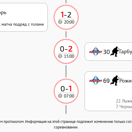
орь
1
-
2
20:00
2
матча подряд с голами
0
-
2
30
Гарбу
15:00
69
Рожи
0
-
1
07:00
22. Рыж
7. Черн
ным протоколом. Информация на этой странице подлежит изменению только со
соревновании.