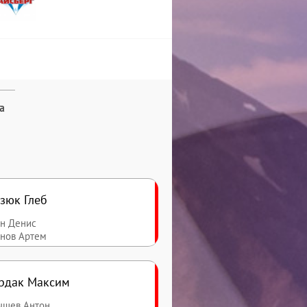
а
зюк Глеб
ин Денис
анов Артем
рдак Максим
ышев Антон