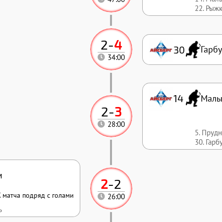
22. Рыж
2
-
4
30
Гарбу
34:00
14
Малы
2
-
3
28:00
5. Пруд
30. Гарб
м
2
-
2
2
матча подряд с голами
26:00
ь