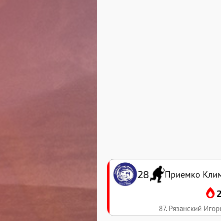
28
Приемко Кли
87. Рязанский Игор