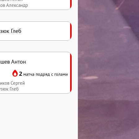
ков Александр
зюк Глеб
шев Антон
2
матча подряд с голами
ников Сергей
узюк Глеб