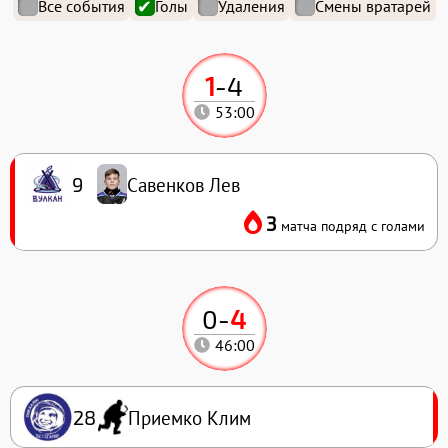
Все события
Голы
Удаления
Смены вратарей
1
-
4
53:00
Савенков Лев
9
3
матча подряд с голами
0
-
4
46:00
Приемко Клим
28