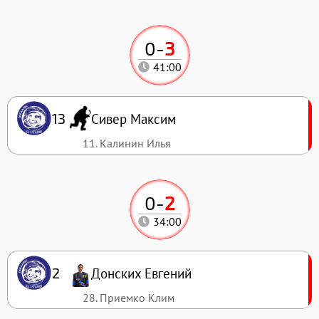
0
-
3
41:00
Сивер Максим
13
11. Калинин Илья
0
-
2
34:00
Донских Евгений
2
28. Приемко Клим