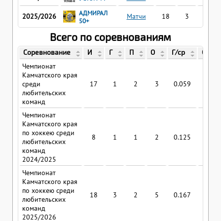
АДМИРАЛ
2025/2026
Матчи
18
3
2
50+
Всего по соревнованиям
Соревнование
И
Г
П
О
Г/ср
О/ср
Чемпионат
Камчатского края
среди
17
1
2
3
0.059
0.17
любительских
команд
Чемпионат
Камчатского края
по хоккею среди
8
1
1
2
0.125
0.25
любительских
команд
2024/2025
Чемпионат
Камчатского края
по хоккею среди
18
3
2
5
0.167
0.27
любительских
команд
2025/2026