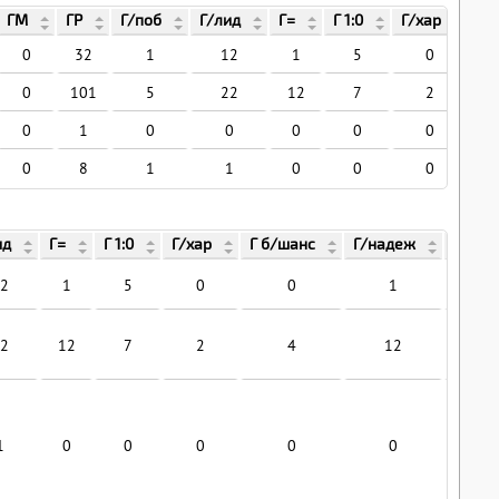
ГМ
ГР
Г/поб
Г/лид
Г=
Г 1:0
Г/хар
Г 
0
32
1
12
1
5
0
0
101
5
22
12
7
2
0
1
0
0
0
0
0
0
8
1
1
0
0
0
ид
Г=
Г 1:0
Г/хар
Г б/шанс
Г/надеж
Г/пв
2
1
5
0
0
1
0
2
12
7
2
4
12
0
1
0
0
0
0
0
0