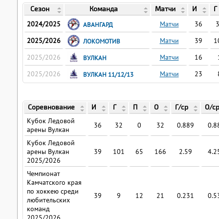
Сезон
Команда
Матчи
И
Г
2024/2025
Матчи
36
АВАНГАРД
2025/2026
Матчи
39
1
ЛОКОМОТИВ
2025/2026
Матчи
16
ВУЛКАН
2025/2026
Матчи
23
ВУЛКАН 11/12/13
Соревнование
И
Г
П
О
Г/ср
О/с
Кубок Ледовой
36
32
0
32
0.889
0.8
арены Вулкан
Кубок Ледовой
арены Вулкан
39
101
65
166
2.59
4.2
2025/2026
Чемпионат
Камчатского края
по хоккею среди
39
9
12
21
0.231
0.5
любительских
команд
2025/2026