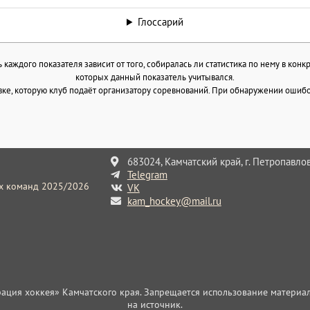
Глоссарий
каждого показателя зависит от того, собиралась ли статистика по нему в конк
которых данный показатель учитывался.
ке, которую клуб подаёт организатору соревнований. При обнаружении ошибок
683024, Камчатский край, г. Петропавлов
Telegram
их команд 2025/2026
VK
kam_hockey@mail.ru
ция хоккея» Камчатского края. Запрещается использование материал
на источник.