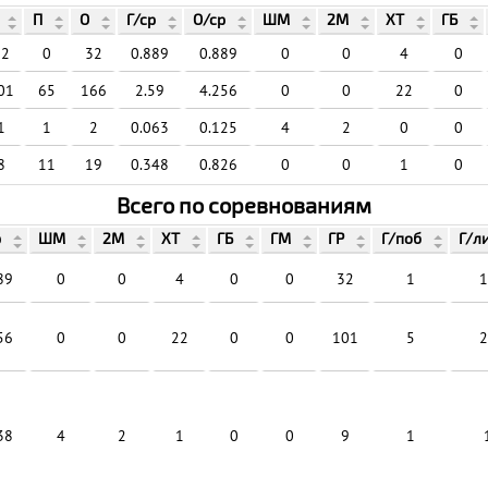
П
О
Г/ср
О/ср
ШМ
2М
ХТ
ГБ
32
0
32
0.889
0.889
0
0
4
0
01
65
166
2.59
4.256
0
0
22
0
1
1
2
0.063
0.125
4
2
0
0
8
11
19
0.348
0.826
0
0
1
0
Всего по соревнованиям
р
ШМ
2М
ХТ
ГБ
ГМ
ГР
Г/поб
Г/л
89
0
0
4
0
0
32
1
1
56
0
0
22
0
0
101
5
2
38
4
2
1
0
0
9
1