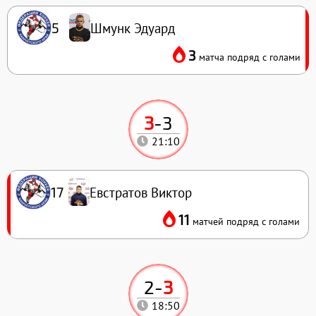
Шмунк Эдуард
5
3
матча подряд с голами
3
-
3
21:10
Евстратов Виктор
17
11
матчей подряд с голами
2
-
3
18:50