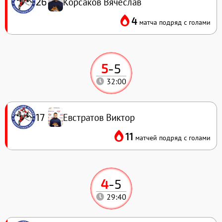
Корсаков Вячеслав
26
4
матча подряд с голами
5
-
5
32:00
Евстратов Виктор
17
11
матчей подряд с голами
4
-
5
29:40