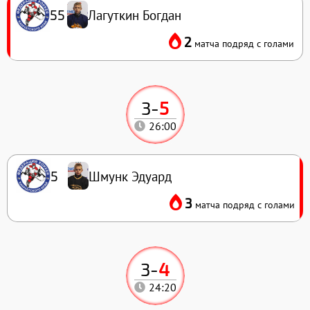
Лагуткин Богдан
55
2
матча подряд с голами
3
-
5
26:00
Шмунк Эдуард
5
3
матча подряд с голами
3
-
4
24:20