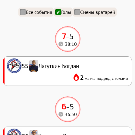
Все события
Голы
Смены вратарей
7
-
5
38:10
Лагуткин Богдан
55
2
матча подряд с голами
6
-
5
36:50