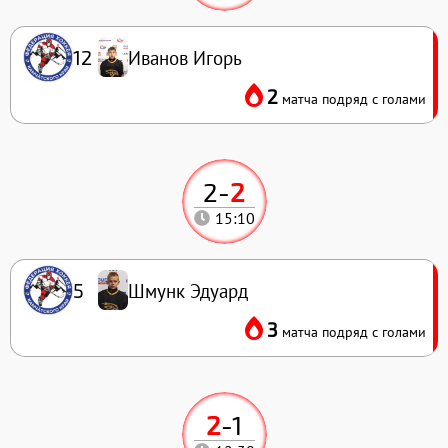
Иванов Игорь
12
2
матча подряд с голами
2
-
2
15:10
Шмунк Эдуард
5
3
матча подряд с голами
2
-
1