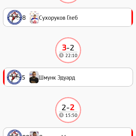
Сухоруков Глеб
8
3
-
2
22:10
Шмунк Эдуард
5
2
-
2
15:50