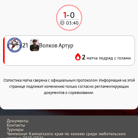
1
-
0
03:40
Волков Артур
21
2
матча подряд с голами
Статистика матча сверена с официальным протоколом. Информация на этой
странице подлежит изменению только согласно регламентирующих
документов о соревновании.
Документы
Контакты
Турниры
Чемпионат Камчатского края по хоккею среди любительских
команд 2025/2026