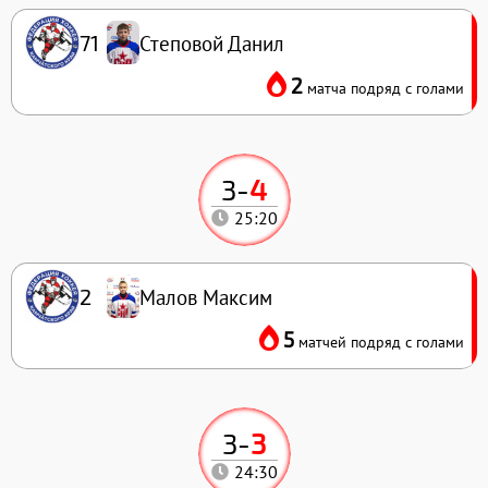
Степовой Данил
71
2
матча подряд с голами
3
-
4
25:20
Малов Максим
2
5
матчей подряд с голами
3
-
3
24:30