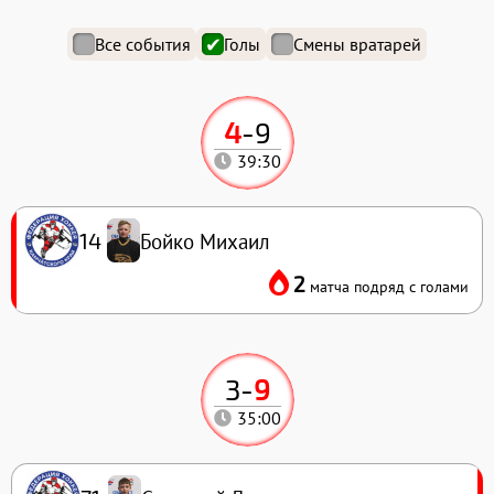
Все события
Голы
Смены вратарей
4
-
9
39:30
Бойко Михаил
14
2
матча подряд с голами
3
-
9
35:00