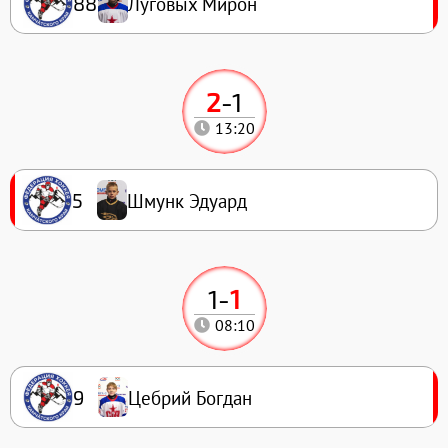
Луговых Мирон
88
2
-
1
13:20
Шмунк Эдуард
5
1
-
1
08:10
Цебрий Богдан
9