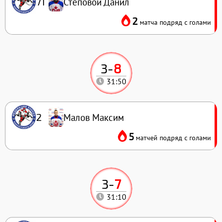
Степовой Данил
71
2
матча подряд с голами
3
-
8
31:50
Малов Максим
2
5
матчей подряд с голами
3
-
7
31:10