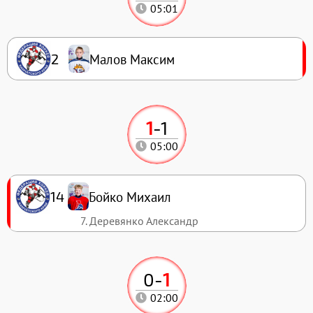
05:01
Малов Максим
2
1
-
1
05:00
Бойко Михаил
14
7. Деревянко Александр
0
-
1
02:00