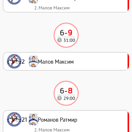
2. Малов Максим
6
-
9
31:00
Малов Максим
2
6
-
8
29:00
Романов Ратмир
21
2. Малов Максим