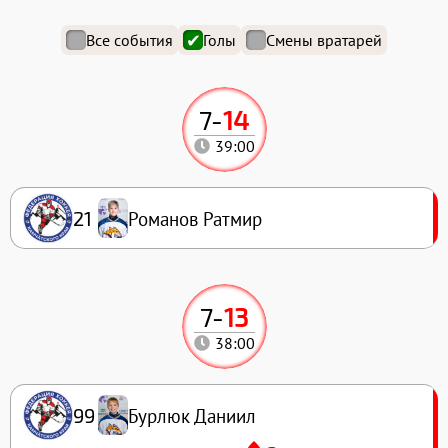
Все события
Голы
Смены вратарей
7
-
14
39:00
Романов Ратмир
21
7
-
13
38:00
Бурлюк Даниил
99