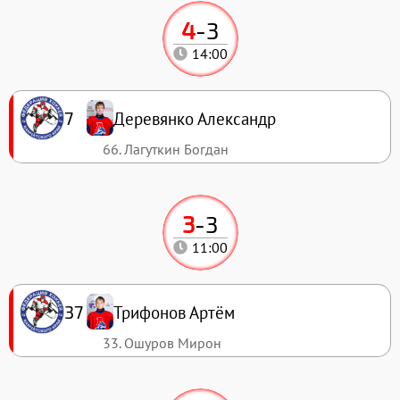
4
-
3
14:00
Деревянко Александр
7
66. Лагуткин Богдан
3
-
3
11:00
Трифонов Артём
37
33. Ошуров Мирон