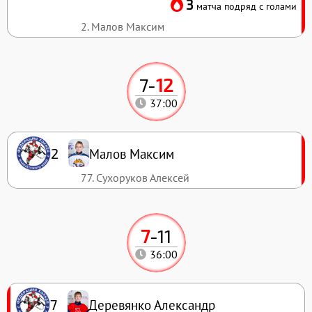
3
матча подряд с голами
2. Малов Максим
7
-
12
37:00
Малов Максим
2
77. Сухоруков Алексей
7
-
11
36:00
Деревянко Александр
7