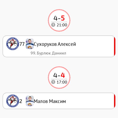
4
-
5
21:00
Сухоруков Алексей
77
99. Бурлюк Даниил
4
-
4
17:00
Малов Максим
2