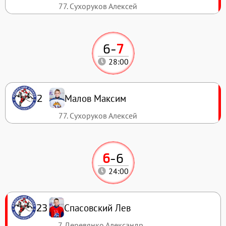
77. Сухоруков Алексей
6
-
7
28:00
Малов Максим
2
77. Сухоруков Алексей
6
-
6
24:00
Спасовский Лев
23
7. Деревянко Александр