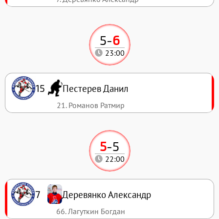
5
-
6
23:00
Пестерев Данил
15
21. Романов Ратмир
5
-
5
22:00
Деревянко Александр
7
66. Лагуткин Богдан