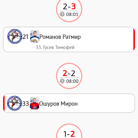
2
-
3
08:01
Романов Ратмир
21
35. Гусев Тимофей
2
-
2
08:00
Ошуров Мирон
33
1
-
2