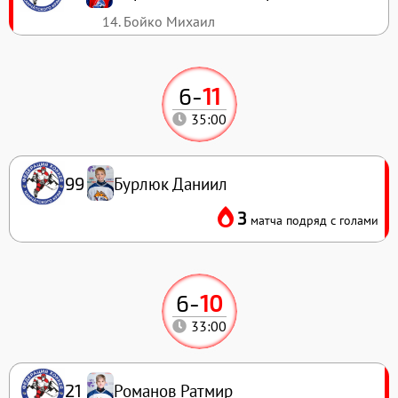
14. Бойко Михаил
6
-
11
35:00
Бурлюк Даниил
99
3
матча подряд с голами
6
-
10
33:00
Романов Ратмир
21