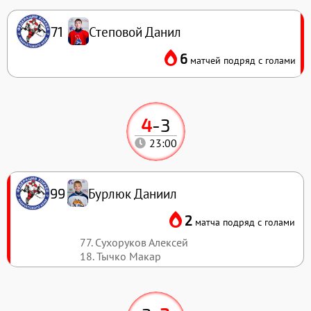
Степовой Данил
71
6
матчей подряд с голами
4
-
3
23:00
Бурлюк Даниил
99
2
матча подряд с голами
77. Сухоруков Алексей
18. Тычко Макар