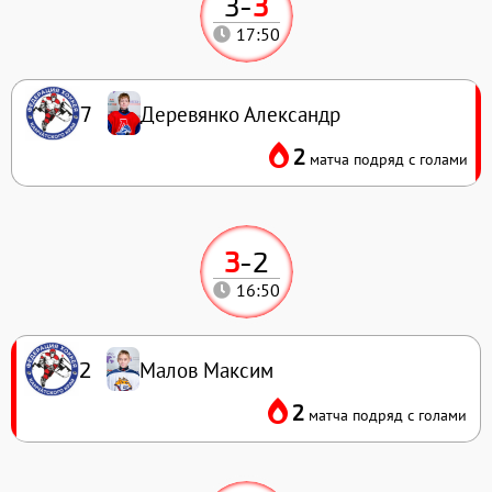
3
-
3
17:50
Деревянко Александр
7
2
матча подряд с голами
3
-
2
16:50
Малов Максим
2
2
матча подряд с голами