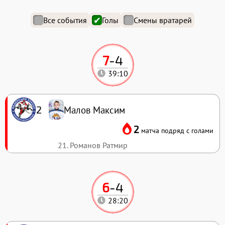
Все события
Голы
Смены вратарей
7
-
4
39:10
Малов Максим
2
2
матча подряд с голами
21. Романов Ратмир
6
-
4
28:20