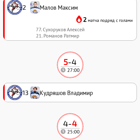
Малов Максим
2
2
матча подряд с голами
77. Сухоруков Алексей
21. Романов Ратмир
5
-
4
27:00
Кудряшов Владимир
13
4
-
4
25:00