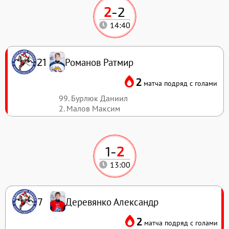
2
-
2
14:40
Романов Ратмир
21
2
матча подряд с голами
99. Бурлюк Даниил
2. Малов Максим
1
-
2
13:00
Деревянко Александр
7
2
матча подряд с голами