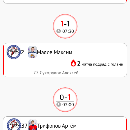
1
-
1
07:30
Малов Максим
2
2
матча подряд с голами
77. Сухоруков Алексей
0
-
1
02:00
Трифонов Артём
37