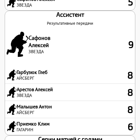
5
ЗВЕЗДА
Ассистент
Результативные передачи
Сафонов
9
Алексей
ЗВЕЗДА
Гарбузюк Глеб
8
АЙСБЕРГ
Арестов Алексей
8
ЗВЕЗДА
Малышев Антон
8
АЙСБЕРГ
Приемко Клим
6
ГАГАРИН
Серии матчей с голами