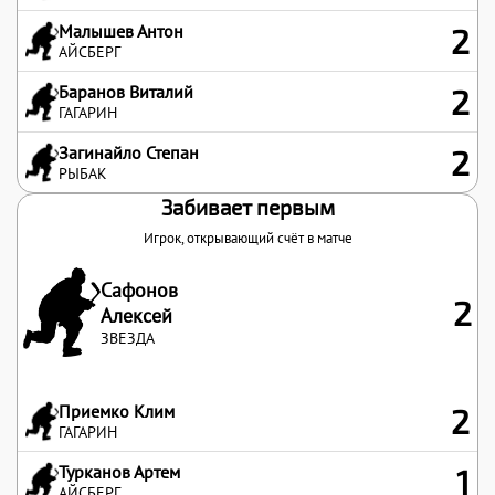
Малышев Антон
2
АЙСБЕРГ
Баранов Виталий
2
ГАГАРИН
Загинайло Степан
2
РЫБАК
Забивает первым
Игрок, открывающий счёт в матче
Сафонов
2
Алексей
ЗВЕЗДА
Приемко Клим
2
ГАГАРИН
Турканов Артем
1
АЙСБЕРГ