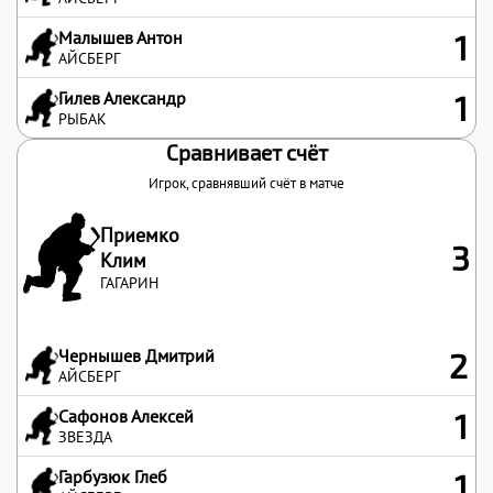
Малышев Антон
1
АЙСБЕРГ
Гилев Александр
1
РЫБАК
Сравнивает счёт
Игрок, сравнявший счёт в матче
Приемко
3
Клим
ГАГАРИН
Чернышев Дмитрий
2
АЙСБЕРГ
Сафонов Алексей
1
ЗВЕЗДА
Гарбузюк Глеб
1