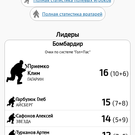
Полная статистика полевых игроков
Полная статистика вратарей
Лидеры
Бомбардир
Очки по системе "Гол+Пас"
Приемко
16
Клим
(10+6)
ГАГАРИН
Гарбузюк Глеб
15
(7+8)
АЙСБЕРГ
Сафонов Алексей
14
(5+9)
ЗВЕЗДА
Турканов Артем