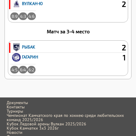
2
ВУЛКАН-Ю
8:9
4:3
4:6
Матч за 3-4 место
2
РЫБАК
1
ГАГАРИН
4:5
6:4
6:2
Документы
Контакты
Турниры
Чемпионат Камчатского края по хоккею среди любительских
команд 2025/2026
Кубок Ледовой арены Вулкан 2025/2026
Кубок Камчатки 3x3 2026г
Новости