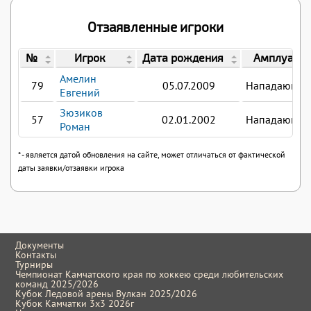
Отзаявленные игроки
№
Игрок
Дата рождения
Амплуа
Амелин
79
05.07.2009
Нападающи
Евгений
Зюзиков
57
02.01.2002
Нападающи
Роман
* - является датой обновления на сайте, может отличаться от фактической
даты заявки/отзаявки игрока
Документы
Контакты
Турниры
Чемпионат Камчатского края по хоккею среди любительских
команд 2025/2026
Кубок Ледовой арены Вулкан 2025/2026
Кубок Камчатки 3x3 2026г