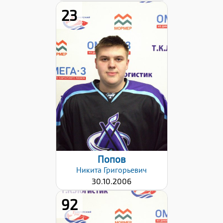
23
Рост:
171
Вес:
80
Хват клюшки:
Левый
Дата заявки:
02.10.2023
Попов
Никита
Григорьевич
30.10.2006
92