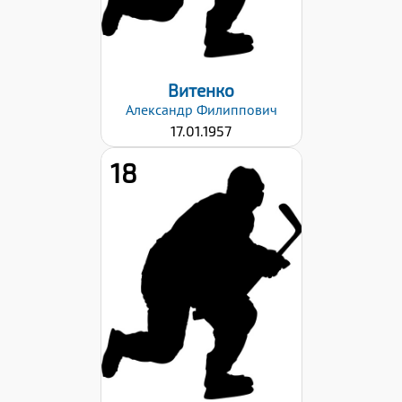
Дата заявки:
02.10.2023
Витенко
Александр
Филиппович
17.01.1957
18
Рост:
168
Вес:
61
Хват клюшки:
Левый
Дата заявки:
02.10.2023