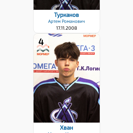
Турканов
Артем
Романович
17.11.2008
4
Рост:
170
Вес:
64
Хват клюшки:
Левый
Дата заявки:
11.01.2024
Хван