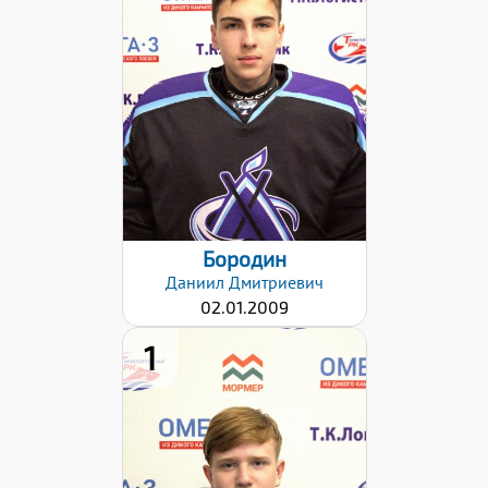
167
Вес:
60
Хват клюшки:
Левый
Дата заявки:
02.10.2023
Бородин
Даниил
Дмитриевич
02.01.2009
1
Рост:
165
Вес:
60