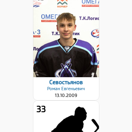
Рост:
161
Вес:
54
Хват клюшки:
Левый
Дата заявки:
02.10.2023
Севостьянов
Роман
Евгеньевич
13.10.2009
33
Рост:
166