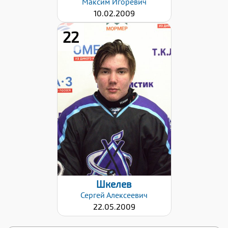
Максим
Игоревич
10.02.2009
22
Рост:
165
Вес:
59
Хват клюшки:
Левый
Дата заявки:
02.10.2023
Шкелев
Сергей
Алексеевич
22.05.2009