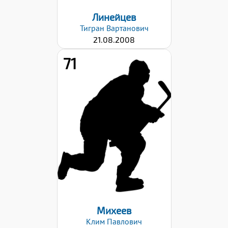
Линейцев
Тигран
Вартанович
21.08.2008
71
Рост:
175
Вес:
75
Хват клюшки:
Левый
Дата заявки:
02.10.2023
Михеев
Клим
Павлович