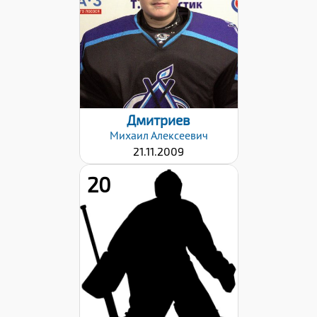
Хват клюшки:
Левый
Дата заявки:
02.10.2023
Дмитриев
Михаил
Алексеевич
21.11.2009
20
Рост:
185
Вес:
73
Хват клюшки:
Левый