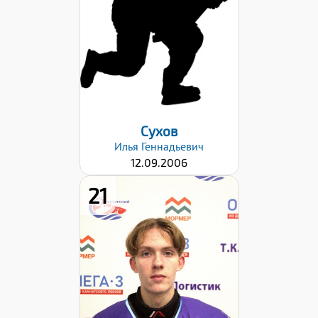
69
Хват клюшки:
Правый
Дата заявки:
02.10.2023
Сухов
Илья
Геннадьевич
12.09.2006
21
Рост:
177
Вес:
67
Хват клюшки:
Правый