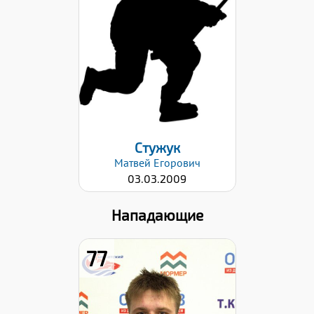
Вес:
57
Хват клюшки:
Левый
Дата заявки:
02.10.2023
Стужук
Матвей
Егорович
03.03.2009
Нападающие
77
Рост:
181