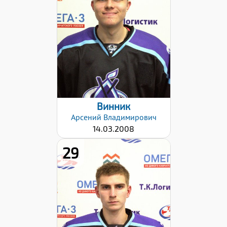
Вес:
82
Хват клюшки:
Левый
Дата заявки:
02.10.2023
Винник
Арсений
Владимирович
14.03.2008
29
Рост:
176
Вес:
78
Хват клюшки: