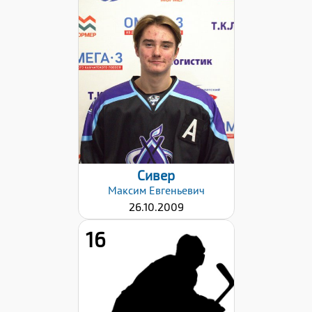
Рост:
165
Вес:
58
Хват клюшки:
Левый
Дата заявки:
02.10.2023
Сивер
Максим
Евгеньевич
26.10.2009
16
Рост:
169
Вес: