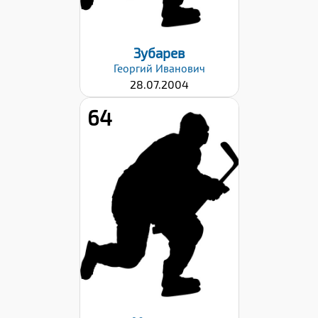
Зубарев
Георгий
Иванович
28.07.2004
64
Рост:
175
Вес:
77
Хват клюшки:
Левый
Дата заявки:
02.10.2023