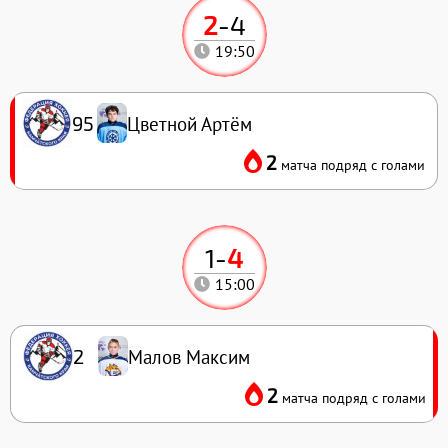
2
-
4
19:50
Цветной Артём
95
2
матча подряд с голами
1
-
4
15:00
Малов Максим
2
2
матча подряд с голами