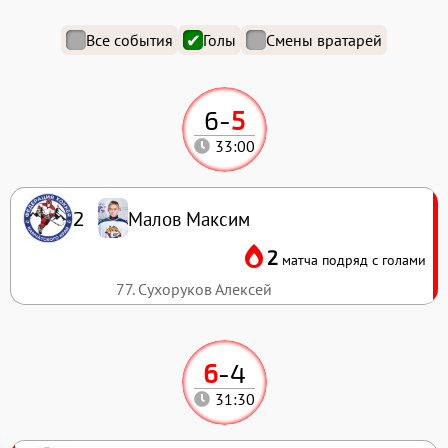
Все события
Голы
Смены вратарей
6
-
5
33:00
Малов Максим
2
2
матча подряд с голами
77. Сухоруков Алексей
6
-
4
31:30