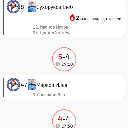
Сухоруков Глеб
8
2
матча подряд с голами
12. Иванов Игорь
95. Цветной Артём
5
-
4
29:10
Марков Илья
47
9. Савенков Лев
4
-
4
27:50