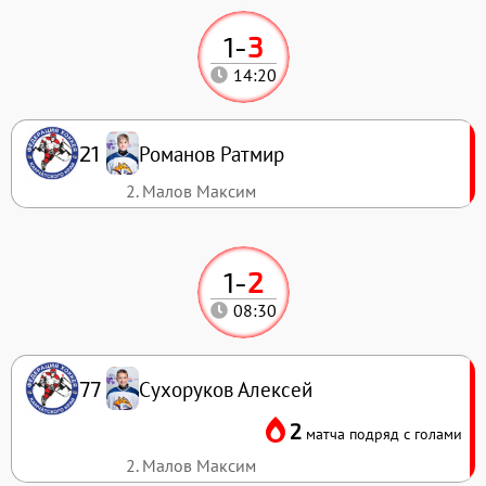
1
-
3
14:20
Романов Ратмир
21
2. Малов Максим
1
-
2
08:30
Сухоруков Алексей
77
2
матча подряд с голами
2. Малов Максим