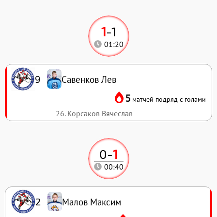
1
-
1
01:20
Савенков Лев
9
5
матчей подряд с голами
26. Корсаков Вячеслав
0
-
1
00:40
Малов Максим
2