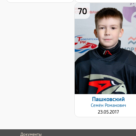
70
Рост:
132
Вес:
32
Хват клюшки:
Левый
Дата заявки:
18.10.2025
Пашковский
Семён
Романович
23.05.2017
Документы