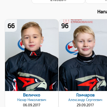
Нап
66
96
Рост:
Рост:
130
129
Вес:
Вес:
26
28
Хват клюшки:
Хват клюшки:
Левый
Левый
Дата заявки:
Дата заявки:
18.10.2025
18.10.2025
Величко
Гончаров
Назар
Николаевич
Александр
Сергеевич
06.09.2017
29.09.2017