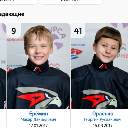
адающие
9
41
Рост:
Рост:
138
125
Вес:
Вес:
32
25
Хват клюшки:
Хват клюшки:
Левый
Левый
Дата заявки:
Дата заявки:
18.10.2025
18.10.2025
Ерёмин
Орленко
Макар
Даниилович
Георгий
Русланович
12.01.2017
16.03.2017