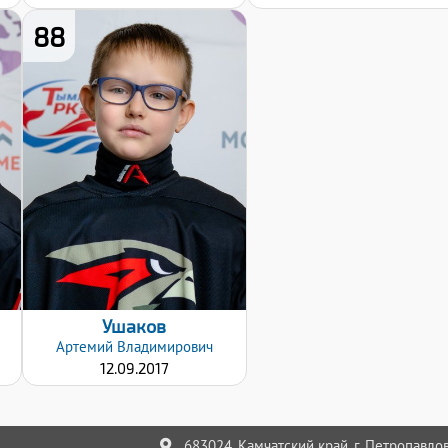
88
Рост:
126
Вес:
27
Хват клюшки:
Левый
Дата заявки:
18.10.2025
Ушаков
Артемий
Владимирович
12.09.2017
683024, Камчатский край, г. Петропавлов