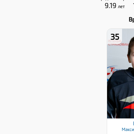
9.19
лет
В
35
Хв
Да
1
Макс