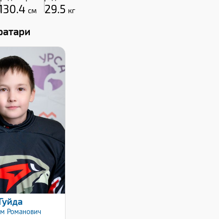
130.4
29.5
см
кг
ратари
Рост:
138
Вес:
35
ат клюшки:
Левый
та заявки:
8.10.2025
Гуйда
им
Романович