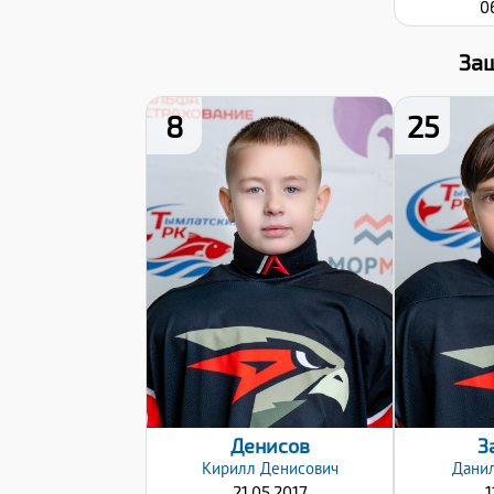
0
За
8
25
Рост:
132
Вес:
32
Хват клюшки:
Хв
Левый
Дата заявки:
Да
18.10.2025
1
Денисов
З
Кирилл
Денисович
Дани
21.05.2017
1