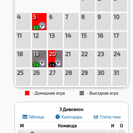
4
5
6
7
8
9
10
3:2
11
12
13
14
15
16
17
18
19
20
21
22
23
24
7:1
1:6
25
26
27
28
29
30
31
- Домашняя игра
- Выездная игра
3 Дивизион
Таблица
Календарь
Статистика
М
Команда
И
О