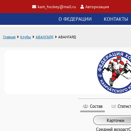
kam_hockey@mail.ru
Авторизация
О ФЕДЕРАЦИИ
КОНТАКТЫ
Главная
Клубы
АВАНГАРД
АВАНГАРД
Состав
Статис
Карточки
Средний возраст
С