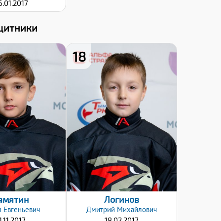
6.01.2017
щитники
18
Рост:
Рост:
124
130
Вес:
Вес:
26
32
ат клюшки:
Хват клюшки:
Левый
Левый
та заявки:
Дата заявки:
8.10.2025
18.10.2025
амятин
Логинов
л
Евгеньевич
Дмитрий
Михайлович
1.11.2017
18.02.2017