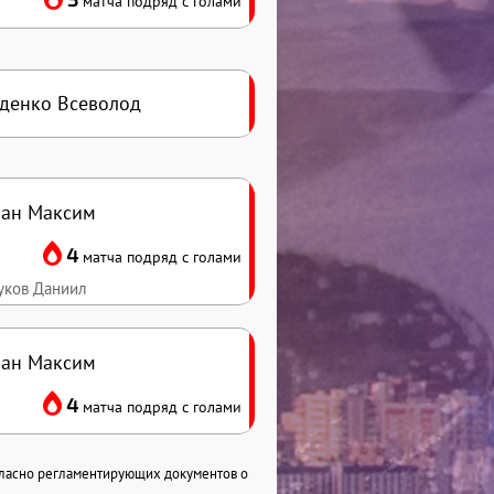
матча подряд с голами
денко Всеволод
ан Максим
4
матча подряд с голами
уков Даниил
ан Максим
4
матча подряд с голами
гласно регламентирующих документов о