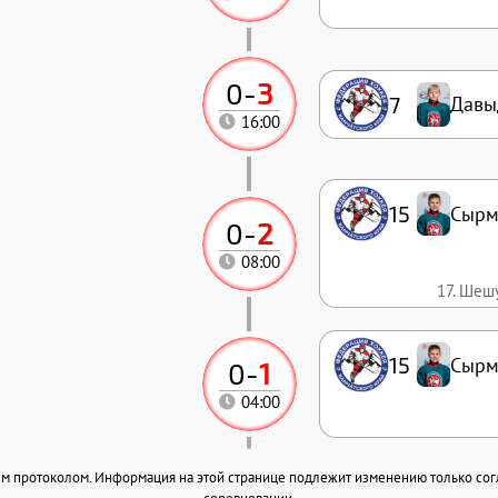
0
-
3
7
Давы
16:00
15
Сырм
0
-
2
08:00
17. Шеш
15
Сырм
0
-
1
04:00
ным протоколом. Информация на этой странице подлежит изменению только со