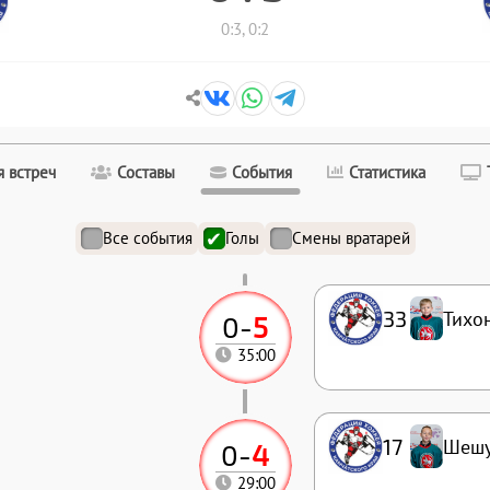
0:3, 0:2
 встреч
Составы
События
Статистика
Все события
Голы
Смены вратарей
33
Тихо
0
-
5
35:00
17
Шешу
0
-
4
29:00