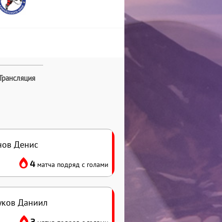
Трансляция
нов Денис
4
матча подряд с голами
ков Даниил
3