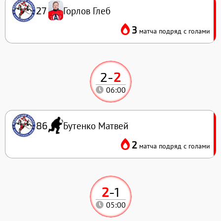
Горлов Глеб
27
3
матча подряд с голами
2
-
2
06:00
Бутенко Матвей
86
2
матча подряд с голами
2
-
1
05:00