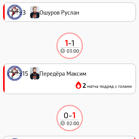
Ошуров Руслан
3
1
-
1
03:00
Передёра Максим
15
2
матча подряд с голами
0
-
1
02:00