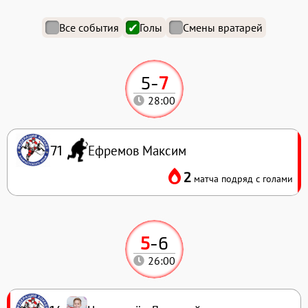
Все события
Голы
Смены вратарей
5
-
7
28:00
Ефремов Максим
71
2
матча подряд с голами
5
-
6
26:00