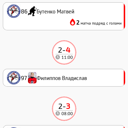
Бутенко Матвей
86
2
матча подряд с голами
2
-
4
11:00
Филиппов Владислав
97
2
-
3
08:00