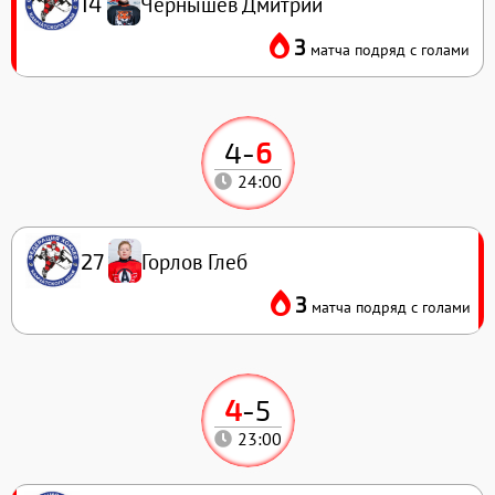
Чернышёв Дмитрий
14
3
матча подряд с голами
4
-
6
24:00
Горлов Глеб
27
3
матча подряд с голами
4
-
5
23:00