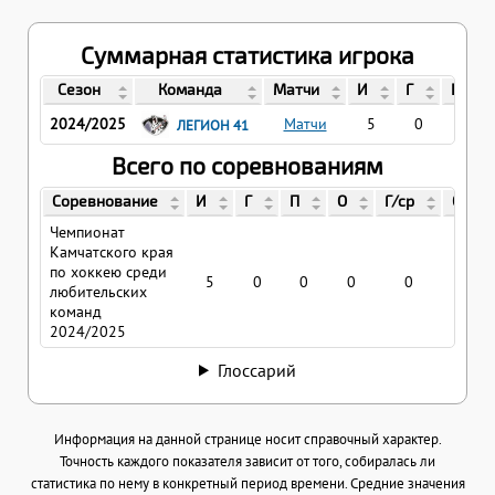
Суммарная статистика игрока
Сезон
Команда
Матчи
И
Г
П
2024/2025
Матчи
5
0
0
ЛЕГИОН 41
Всего по соревнованиям
Соревнование
И
Г
П
О
Г/ср
О/ср
Чемпионат
Камчатского края
по хоккею среди
5
0
0
0
0
0
любительских
команд
2024/2025
Глоссарий
Информация на данной странице носит справочный характер.
Точность каждого показателя зависит от того, собиралась ли
статистика по нему в конкретный период времени. Средние значения