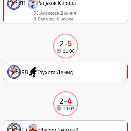
Радьков Кирилл
11
35. Алексеев Даниил
9. Глаголев Максим
2
-
5
11:00
Глухота Демид
98
2
-
4
10:02
Губарев Дмитрий
97