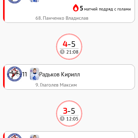
5
матчей подряд с голами
68. Панченко Владислав
4
-
5
21:08
Радьков Кирилл
11
9. Глаголев Максим
3
-
5
12:05