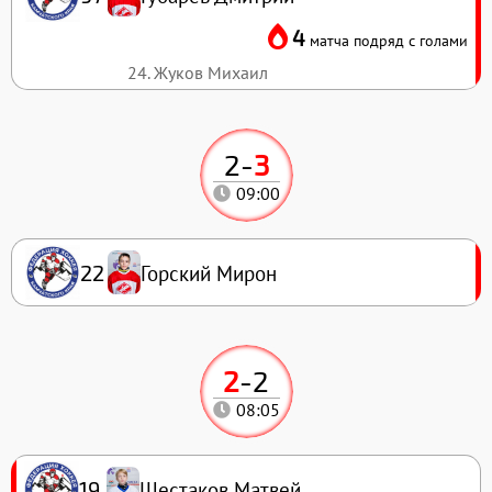
4
матча подряд с голами
24. Жуков Михаил
2
-
3
09:00
Горский Мирон
22
2
-
2
08:05
Шестаков Матвей
19