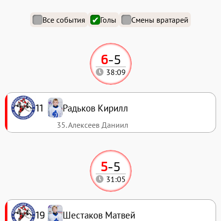
Все события
Голы
Смены вратарей
6
-
5
38:09
Радьков Кирилл
11
35. Алексеев Даниил
5
-
5
31:05
Шестаков Матвей
19